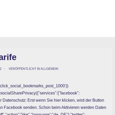
rife
2
VERÖFFENTLICHT IN
ALLGEMEIN
woclick_social_bookmarks_post_1000'))
socialSharePrivacy({"services":{"facebook":
ehr Datenschutz: Erst wenn Sie hier klicken, wird der Button
 an Facebook senden. Schon beim Aktivieren werden Daten
f","action":"like","language":"de_DE"},"twitter":