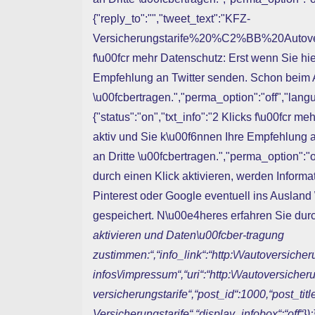
{"reply_to":"","tweet_text":"KFZ-
Versicherungstarife%20%C2%BB%20Autoversich
f\u00fcr mehr Datenschutz: Erst wenn Sie hie
Empfehlung an Twitter senden. Schon beim A
\u00fcbertragen.","perma_option":"off","langua
{"status":"on","txt_info":"2 Klicks f\u00fcr m
aktiv und Sie k\u00f6nnen Ihre Empfehlung
an Dritte \u00fcbertragen.","perma_option":"of
durch einen Klick aktivieren, werden Informat
Pinterest oder Google eventuell ins Auslan
gespeichert. N\u00e4heres erfahren Sie durc
aktivieren und Daten\u00fcber-tragung
zustimmen:“,“info_link“:“http:\/\/autoversiche
infos\/impressum“,“uri“:“http:\/\/autoversicher
versicherungstarife“,“post_id“:1000,“post_titl
Versicherungstarife“,“display_infobox“:“off“});}