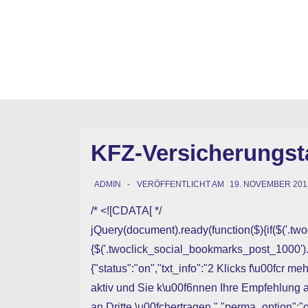
↓
Zum
Inhalt
KFZ-Versicherungsta
ADMIN
VERÖFFENTLICHT AM
19. NOVEMBER 201
/* <![CDATA[ */
jQuery(document).ready(function($){if($('.t
{$('.twoclick_social_bookmarks_post_1000').
{"status":"on","txt_info":"2 Klicks f\u00fcr m
aktiv und Sie k\u00f6nnen Ihre Empfehlung
an Dritte \u00fcbertragen.","perma_option":"of