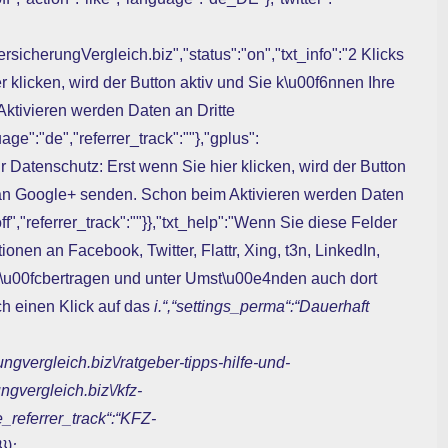
erungVergleich.biz","status":"on","txt_info":"2 Klicks
r klicken, wird der Button aktiv und Sie k\u00f6nnen Ihre
ktivieren werden Daten an Dritte
ge":"de","referrer_track":""},"gplus":
ehr Datenschutz: Erst wenn Sie hier klicken, wird der Button
 an Google+ senden. Schon beim Aktivieren werden Daten
f","referrer_track":""}},"txt_help":"Wenn Sie diese Felder
ionen an Facebook, Twitter, Flattr, Xing, t3n, LinkedIn,
d \u00fcbertragen und unter Umst\u00e4nden auch dort
h einen Klick auf das
i.“,“settings_perma“:“Dauerhaft
rungvergleich.biz\/ratgeber-tipps-hilfe-und-
ungvergleich.biz\/kfz-
e_referrer_track“:“KFZ-
});