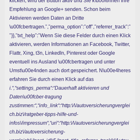
klicken, wird der Button aktiv und Sie k\u00f6nnen Ihre
Empfehlung an Google+ senden. Schon beim
Aktivieren werden Daten an Dritte
\u00fcbertragen.","perma_option":"off","referrer_track":"
"}},"txt_help":"Wenn Sie diese Felder durch einen Klick
aktivieren, werden Informationen an Facebook, Twitter,
Flattr, Xing, t3n, LinkedIn, Pinterest oder Google
eventuell ins Ausland \u00fcbertragen und unter
Umst\u00e4nden auch dort gespeichert. N\u00e4heres
erfahren Sie durch einen Klick auf das
i.“,“settings_perma“:“Dauerhaft aktivieren und
Daten\u00fcber-tragung
zustimmen:“,“info_link“:“http:\/\/autoversicherungverglei
ch.biz\/ratgeber-tipps-hilfe-und-
infos\/impressum“,“uri“:“http:\/\/autoversicherungverglei
ch.biz\/autoversicherung-