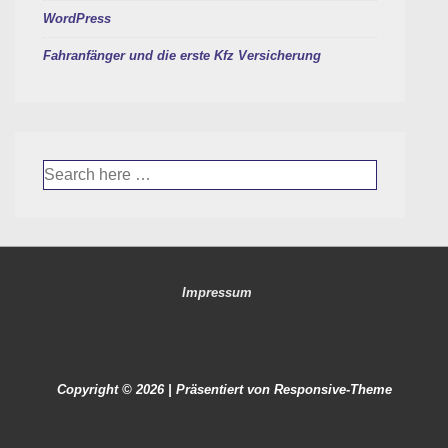
WordPress
Fahranfänger und die erste Kfz Versicherung
Suche
nach:
Footer-
Impressum
Menü
Copyright © 2026
| Präsentiert von
Responsive-Theme