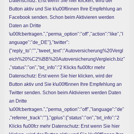
Datenschutz: Erst wenn Sie hier klicken, wird der
Button aktiv und Sie k\u00f6nnen Ihre Empfehlung an
Facebook senden. Schon beim Aktivieren werden
Daten an Dritte
\u00fcbertragen.","perma_option":"off","action":"like","l
anguage":"de_DE"},"twitter":
{"reply_to":"","tweet_text":"Autoversicherung%20Vergl
eich%20%C2%BB%20AutoversicherungVergleich.biz"
,"status":"on","txt_info":"2 Klicks f\u00fcr mehr
Datenschutz: Erst wenn Sie hier klicken, wird der
Button aktiv und Sie k\u00f6nnen Ihre Empfehlung an
Twitter senden. Schon beim Aktivieren werden Daten
an Dritte
\u00fcbertragen.","perma_option":"off","language":"de"
,"referrer_track":""},"gplus":{"status":"on","txt_info":"2
Klicks f\u00fcr mehr Datenschutz: Erst wenn Sie hier