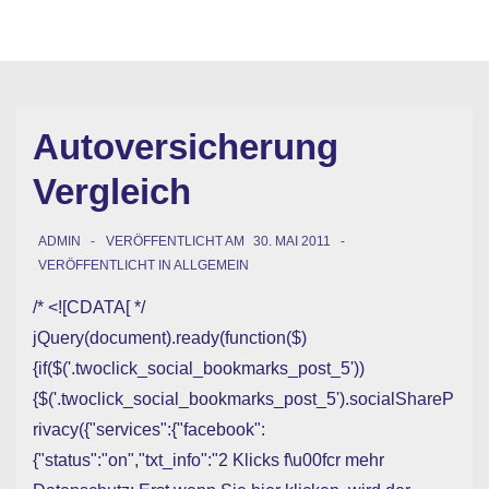
↓
Hauptn
Zum
ME
Inhalt
Autoversicherung
Vergleich
ADMIN
VERÖFFENTLICHT AM
30. MAI 2011
VERÖFFENTLICHT IN
ALLGEMEIN
/* <![CDATA[ */
jQuery(document).ready(function($)
{if($('.twoclick_social_bookmarks_post_5'))
{$('.twoclick_social_bookmarks_post_5').socialShareP
rivacy({"services":{"facebook":
{"status":"on","txt_info":"2 Klicks f\u00fcr mehr