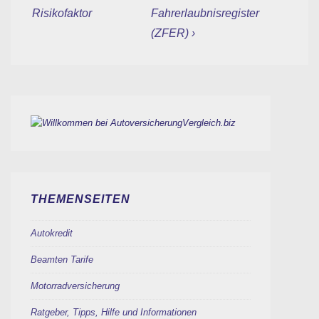
Beitrag
Beitrag
Risikofaktor
Fahrerlaubnisregister
ist
ist
(ZFER) ›
THEMENSEITEN
Autokredit
Beamten Tarife
Motorradversicherung
Ratgeber, Tipps, Hilfe und Informationen