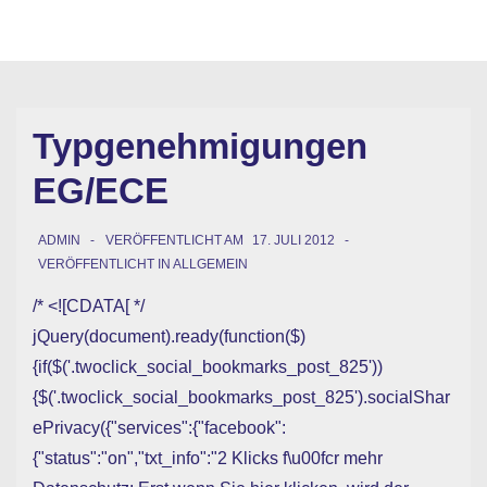
↓
Hauptn
Zum
ME
Inhalt
Typgenehmigungen
EG/ECE
ADMIN
VERÖFFENTLICHT AM
17. JULI 2012
VERÖFFENTLICHT IN
ALLGEMEIN
/* <![CDATA[ */
jQuery(document).ready(function($)
{if($('.twoclick_social_bookmarks_post_825'))
{$('.twoclick_social_bookmarks_post_825').socialShar
ePrivacy({"services":{"facebook":
{"status":"on","txt_info":"2 Klicks f\u00fcr mehr