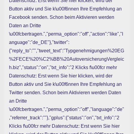
Datenschutz: Erst wenn Sie hier klicken, wird der
Button aktiv und Sie k\u00f6nnen Ihre Empfehlung an
Facebook senden. Schon beim Aktivieren werden
Daten an Dritte
\u00fcbertragen.","perma_option":"off","action":"like","l
anguage":"de_DE"},"twitter":
{"reply_to":"","tweet_text":"Typgenehmigungen%20EG
%2FECE%20%C2%BB%20AutoversicherungVergleic
h.biz","status":"on","txt_info":"2 Klicks f\u00fcr mehr
Datenschutz: Erst wenn Sie hier klicken, wird der
Button aktiv und Sie k\u00f6nnen Ihre Empfehlung an
Twitter senden. Schon beim Aktivieren werden Daten
an Dritte
\u00fcbertragen.","perma_option":"off","language":"de"
,"referrer_track":""},"gplus":{"status":"on","txt_info":"2
Klicks f\u00fcr mehr Datenschutz: Erst wenn Sie hier