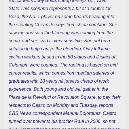
Buccaneers Joey Bosa,
cheap jerseys
DE, Ohio
State:This scenario represents a bit of a tumble for
Bosa, the No. 1 player on some boards heading into
the scouting
Cheap Jerseys from china
combine. She
saw me and said the bleeding was coming from the
cervix and she said is very sensitive. She put on a
solution to help cartize the bleeding. Only full time,
civilian workers based in the 50 states and District of
Columbia were counted. The ranking is based on mid
career results, which comes from median salaries of
graduates with 10 years
nfl jerseys cheap
of work
experience. Both young and old will gather in the
Plaza de la Revoluci or Revolution Square, to pay their
respects to Castro on Monday and Tuesday, reports
CBS News correspondent Manuel Bojorquez. Castro
turned over power to his brother Raul in 2006, so not