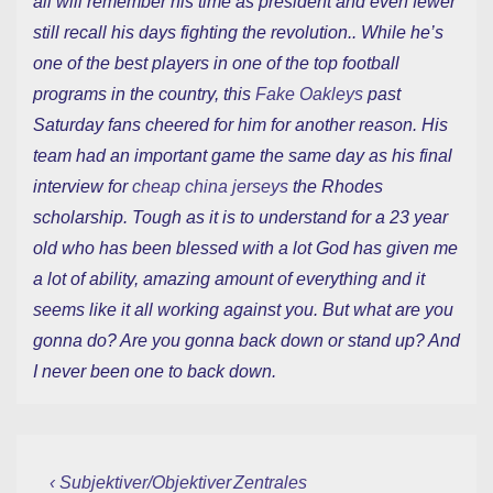
all will remember his time as president and even fewer
still recall his days fighting the revolution.. While he’s
one of the best players in one of the top football
programs in the country, this
Fake Oakleys
past
Saturday fans cheered for him for another reason. His
team had an important game the same day as his final
interview for
cheap china jerseys
the Rhodes
scholarship. Tough as it is to understand for a 23 year
old who has been blessed with a lot God has given me
a lot of ability, amazing amount of everything and it
seems like it all working against you. But what are you
gonna do? Are you gonna back down or stand up? And
I never been one to back down.
Beitragsnavigation
Vorheriger
Nächster
‹ Subjektiver/Objektiver
Zentrales