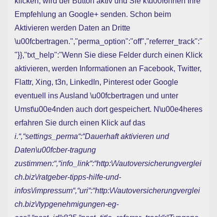
klicken, wird der Button aktiv und Sie k\u00f6nnen Ihre
Empfehlung an Google+ senden. Schon beim
Aktivieren werden Daten an Dritte
\u00fcbertragen.","perma_option":"off","referrer_track":"
"}},"txt_help":"Wenn Sie diese Felder durch einen Klick
aktivieren, werden Informationen an Facebook, Twitter,
Flattr, Xing, t3n, LinkedIn, Pinterest oder Google
eventuell ins Ausland \u00fcbertragen und unter
Umst\u00e4nden auch dort gespeichert. N\u00e4heres
erfahren Sie durch einen Klick auf das
i.“,“settings_perma“:“Dauerhaft aktivieren und
Daten\u00fcber-tragung
zustimmen:“,“info_link“:“http:\/\/autoversicherungverglei
ch.biz\/ratgeber-tipps-hilfe-und-
infos\/impressum“,“uri“:“http:\/\/autoversicherungverglei
ch.biz\/typgenehmigungen-eg-