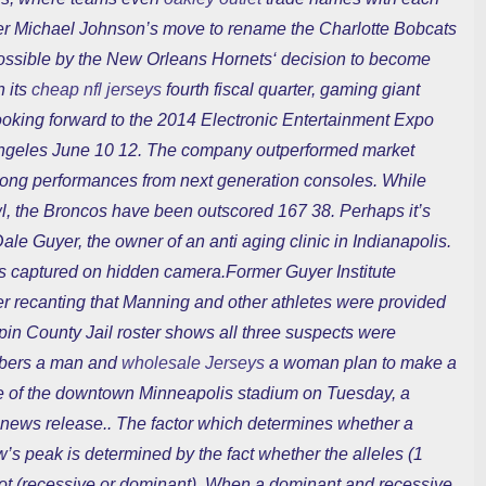
r Michael Johnson’s move to rename the Charlotte Bobcats
ossible by the New Orleans Hornets‘ decision to become
n its
cheap nfl jerseys
fourth fiscal quarter, gaming giant
oking forward to the 2014 Electronic Entertainment Expo
Angeles June 10 12. The company outperformed market
strong performances from next generation consoles. While
l, the Broncos have been outscored 167 38. Perhaps it’s
ale Guyer, the owner of an anti aging clinic in Indianapolis.
ns captured on hidden camera.Former Guyer Institute
er recanting that Manning and other athletes were provided
in County Jail roster shows all three suspects were
mbers a man and
wholesale Jerseys
a woman plan to make a
de of the downtown Minneapolis stadium on Tuesday, a
 news release.. The factor which determines whether a
w’s peak is determined by the fact whether the alleles (1
 not (recessive or dominant). When a dominant and recessive