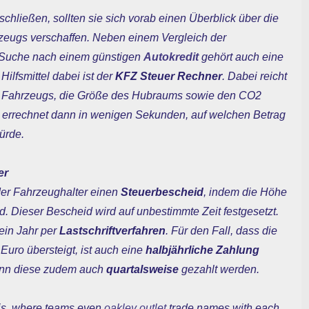
chließen, sollten sie sich vorab einen Überblick über die
eugs verschaffen. Neben einem Vergleich der
 Suche nach einem günstigen
Autokredit
gehört auch eine
ilfsmittel dabei ist der
KFZ Steuer Rechner
. Dabei reicht
den Fahrzeugs, die Größe des Hubraums sowie den CO2
 errechnet dann in wenigen Sekunden, auf welchen Betrag
ürde.
er
er Fahrzeughalter einen
Steuerbescheid
, indem die Höhe
d. Dieser Bescheid wird auf unbestimmte Zeit festgesetzt.
ein Jahr per
Lastschriftverfahren
. Für den Fall, dass die
Euro übersteigt, ist auch eine
halbjährliche Zahlung
kann diese zudem auch
quartalsweise
gezahlt werden.
isis, where teams even
oakley outlet
trade names with each