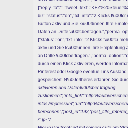
{"reply_to":"","tweet_text":"KFZ%20Steu
biz","status":"on","txt_info":"2 Klicks f\u00f
Button aktiv und Sie k\u00f6nnen Ihre Empf
Daten an Dritte \u00fcbertragen.","perma_optio
{"status":"on","txt_info":"2 Klicks f\u00fcr m
aktiv und Sie k\u00f6nnen Ihre Empfehlung
an Dritte \u00fcbertragen.","perma_option":"of
durch einen Klick aktivieren, werden Informat
Pinterest oder Google eventuell ins Auslan
gespeichert. N\u00e4heres erfahren Sie durc
aktivieren und Daten\u00fcber-tragung
zustimmen:“,“info_link“:“http:\/\/autoversiche
infos\/impressum“,“uri“:“http:\/\/autoversicher
berechnen“,“post_id“:193,“post_title_referrer
/* ]]> */
Wer in Deutschland mit seinem Auto am Stra