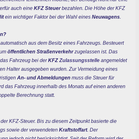
erfür auch eine
KFZ Steuer
bezahlen. Die Höhe der KFZ
it
ein wichtiger Faktor bei der Wahl eines
Neuwagens
.
en?
ht automatisch aus dem Besitz eines Fahrzeugs. Besteuert
 zum
öffentlichen Straßenverkehr
zugelassen ist. Das
m das Fahrzeug bei der
KFZ
Zulassungsstelle
angemeldet
en Halter ausgegeben wurden. Zur Vermeidung eines
ristigen
An- und Abmeldungen
muss die Steuer für
rd das Fahrzeug innerhalb des Monats auf einen anderen
oppelte Berechnung statt.
der KFZ-Steuer. Bis zu diesem Zeitpunkt basierte die
gs sowie der verwendeten
Kraftstoffart
. Der
ng jedoch nicht berücksichtigt. Seit der Reform wird der