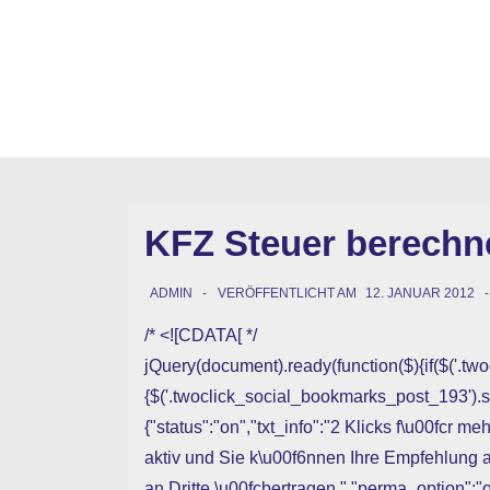
↓
Zum
Inhalt
KFZ Steuer berechn
ADMIN
VERÖFFENTLICHT AM
12. JANUAR 2012
/* <![CDATA[ */
jQuery(document).ready(function($){if($('.t
{$('.twoclick_social_bookmarks_post_193').s
{"status":"on","txt_info":"2 Klicks f\u00fcr m
aktiv und Sie k\u00f6nnen Ihre Empfehlung
an Dritte \u00fcbertragen.","perma_option":"of