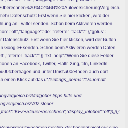
er%20berechnen%20%C2%BB%20AutoversicherungVergleich.
cr mehr Datenschutz: Erst wenn Sie hier klicken, wird der
ehlung an Twitter senden. Schon beim Aktivieren werden
n":"off","language":"de","referrer_track":""},"gplus":
ehr Datenschutz: Erst wenn Sie hier klicken, wird der Button
 an Google+ senden. Schon beim Aktivieren werden Daten
f","referrer_track":""}},"txt_help":"Wenn Sie diese Felder
ionen an Facebook, Twitter, Flattr, Xing, t3n, LinkedIn,
d \u00fcbertragen und unter Umst\u00e4nden auch dort
h einen Klick auf das
i.“,“settings_perma“:“Dauerhaft
rungvergleich.biz\/ratgeber-tipps-hilfe-und-
ungvergleich.biz\/kfz-steuer-
_track“:“KFZ+Steuer+berechnen“,“display_infobox“:“off“});}});
ßenverkehr teilnehmen möchte, der benötigt nicht nur eine