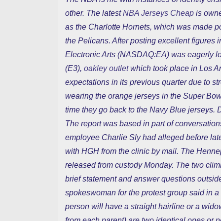
other. The latest
NBA Jerseys Cheap
is owne
as the Charlotte Hornets, which was made p
the Pelicans. After posting excellent figures i
Electronic Arts (NASDAQ:EA) was eagerly lo
(E3),
oakley outlet
which took place in Los 
expectations in its previous quarter due to 
wearing the orange jerseys in the Super Bow
time they go back to the Navy Blue jerseys. D
The report was based in part of conversatio
employee Charlie Sly had alleged before lat
with HGH from the clinic by mail. The Hennep
released from custody Monday. The two cli
brief statement and answer questions outsi
spokeswoman for the protest group said in a
person will have a straight hairline or a wido
from each parent) are two identical ones or